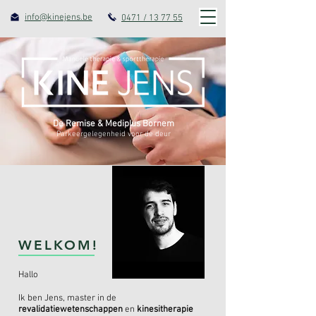
info@kinejens.be
0471 / 13 77 55
De Remise & Mediplus Bornem
Parkeergelegenheid voor de deur
WELKOM!
Hallo
Ik ben Jens, master in de
revalidatiewetenschappen
en
kinesitherapie