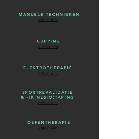
MANUELE TECHNIEKEN
> Meer info
CUPPING
> Meer info
ELEKTROTHERAPIE
> Meer info
SPORTREVALIDATIE
& -(KINESIO)TAPING
> Meer info
OEFENTHERAPIE
> Meer info